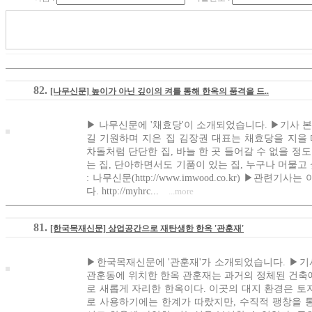
82.
[나무신문] 높이가 아닌 깊이의 켜를 통해 한옥의 품격을 드..
▶ 나무신문에 '채효당'이 소개되었습니다. ▶기사 본
길 기원하며 지은 집 김장권 대표는 채효당을 지을 때
차돌처럼 단단한 집, 바늘 한 곳 들어갈 수 없을 정
는 집, 단아하면서도 기품이 있는 집, 누구나 머물고
: 나무신문(http://www.imwood.co.kr) ▶관
다. http://myhrc...
...more
81.
[한국목재신문] 상업공간으로 재탄생한 한옥 '관훈재'
▶한국목재신문에 '관훈재'가 소개되었습니다. ▶기사
관훈동에 위치한 한옥 관훈재는 과거의 정체된 건축
로 새롭게 자리한 한옥이다. 이곳의 대지 환경은 토
로 사용하기에는 한계가 따랐지만, 수직적 팽창을 