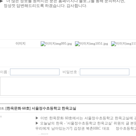
▶
더
많은 정보를 원하시는 분은 홈페이지나 블로그를 통해 문의하시면,
정성껏 답변해드리도록 하겠습니다. 감사합니다.
img095.jpg
img1051.jpg
img111
이미지
이름 :
비밀번호 :
[한옥문화 60호] 서울정수초등학교 한옥교실
18.
▶ 이번 한옥문화 60호에서는 서울정수초등학교 한옥교실에 관
▶ 오늘날의 한옥 - '서울정수초등학교 한옥교실' 위원의 글 본
우리에게 남아있는가?] 김장권 북촌HRC 대표 정수초등학교
...more