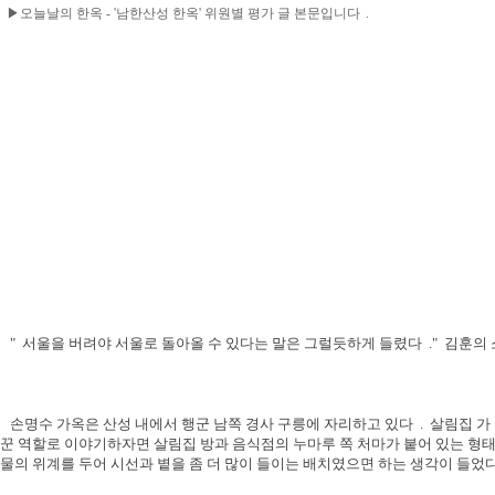
▶오늘날의 한옥 - '남한산성 한옥' 위원별 평가 글 본문입니다
.
"
서울을 버려야 서울로 돌아올 수 있다는 말은 그럴듯하게 들렸다
."
김훈의 
손명수 가옥은 산성 내에서 행군 남쪽 경사 구릉에 자리하고 있다
.
살림집 가
꾼 역할로 이야기하자면 살림집 방과 음식점의 누마루 쪽 처마가 붙어 있는 형
물의 위계를 두어 시선과 볕을 좀 더 많이 들이는 배치였으면 하는 생각이 들었