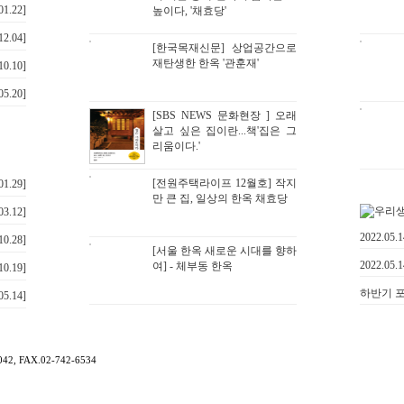
01.22]
높이다, '채효당'
12.04]
[한국목재신문] 상업공간으로
재탄생한 한옥 '관훈재'
10.10]
05.20]
[SBS NEWS 문화현장 ] 오래
살고 싶은 집이란...책'집은 그
리움이다.'
[전원주택라이프 12월호] 작지
01.29]
만 큰 집, 일상의 한옥 채효당
03.12]
2022.05
10.28]
[서울 한옥 새로운 시대를 향하
2022.05
여] - 체부동 한옥
10.19]
하반기 포
05.14]