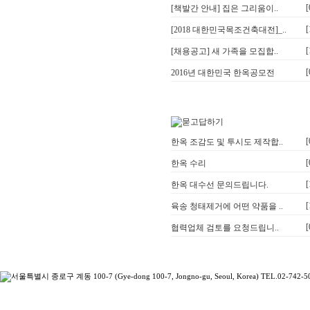
[
[책발간 안내] 집은 그리움이..
[
[2018 대한민국목조건축대전]_..
[
[채용공고] 새 가족을 모집합..
[
2016년 대한민국 한옥공모전
[
한옥 조감도 및 투시도 제작합..
[
한옥 수리
[
한옥 대수선 문의드립니다.
[
육송 청태제거에 어떤 약품을 ..
[
협력업체 검토를 요청드립니..