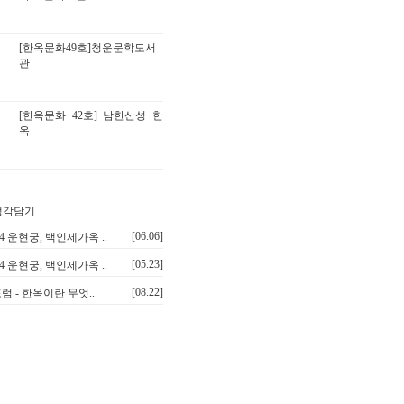
[한옥문화49호]청운문학도서
관
[한옥문화 42호] 남한산성 한
옥
[06.06]
.14 운현궁, 백인제가옥 ..
[05.23]
.14 운현궁, 백인제가옥 ..
[08.22]
럼 - 한옥이란 무엇..