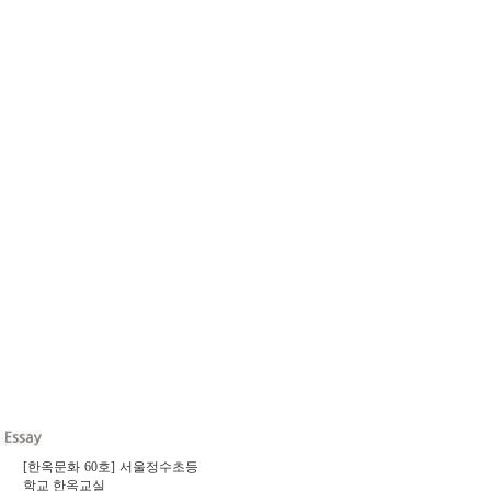
[한옥문화 60호] 서울정수초등
학교 한옥교실