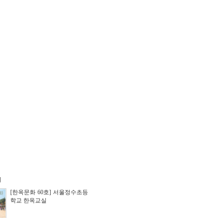
[한옥문화 60호] 서울정수초등
학교 한옥교실