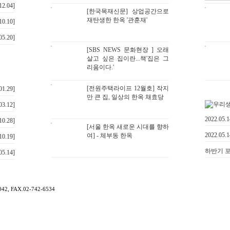
12.04]
[한국목재신문] 상업공간으로
재탄생한 한옥 '관훈재'
10.10]
05.20]
[SBS NEWS 문화현장 ] 오래
살고 싶은 집이란...책'집은 그
리움이다.'
[전원주택라이프 12월호] 작지
01.29]
만 큰 집, 일상의 한옥 채효당
03.12]
2022.05
10.28]
[서울 한옥 새로운 시대를 향하
2022.05
여] - 체부동 한옥
10.19]
하반기 포
05.14]