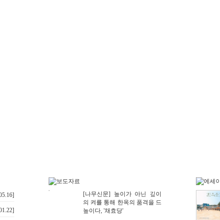
[나무신문] 높이가 아닌 깊이
05.16]
의 켜를 통해 한옥의 품격을 드
01.22]
높이다, '채효당'