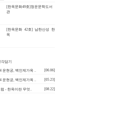
[한옥문화49호]청운문학도서
관
[한옥문화 42호] 남한산성 한
옥
[06.06]
.14 운현궁, 백인제가옥 ..
[05.23]
.14 운현궁, 백인제가옥 ..
[08.22]
럼 - 한옥이란 무엇..