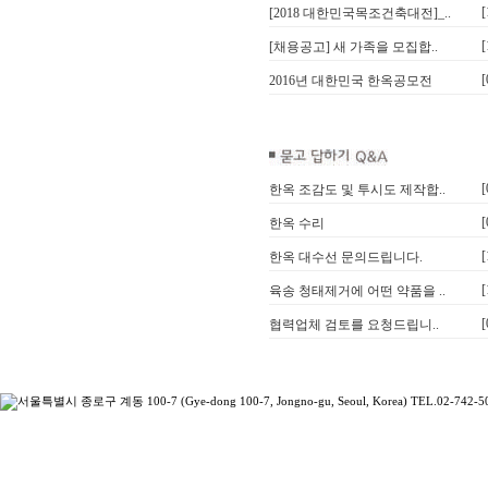
[
[2018 대한민국목조건축대전]_..
[
[채용공고] 새 가족을 모집합..
[
2016년 대한민국 한옥공모전
[
한옥 조감도 및 투시도 제작합..
[
한옥 수리
[
한옥 대수선 문의드립니다.
[
육송 청태제거에 어떤 약품을 ..
[
협력업체 검토를 요청드립니..